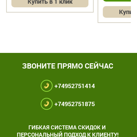
упить в 1 клик
Купить в 1 клик
ЗВОНИТЕ ПРЯМО СЕЙЧАС
+74952751414
+74952751875
ГИБКАЯ СИСТЕМА СКИДОК И
ПЕРСОНАЛЬНЫЙ ПОДХОД К КЛИЕНТУ!