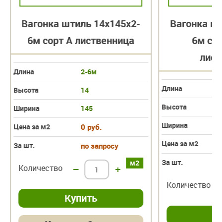
ка штиль 14х145х2-
Вагонка штиль 14х145
орт А лиственница
6м сорт ЭКСТРА
лиственница
2-6м
Длина
2-6м
14
Высота
14
145
Ширина
145
0 руб.
Цена за м2
0 руб.
по запросу
За шт.
по запросу
м2
тво
–
+
Количество
–
+