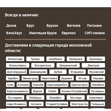
Всегда в наличии:
Доска
Брус
Брусок
Вагонка
Погонаж
БлокХаус
Имитация Бруса
Европол
СИП-панели
Доставляем в следующие города московской
области:
Зеленоград
Троицк
Щербинка
Балашиха
Бронницы
Волоколамск
Воскресенск
Дзержинский
Дмитров
Долгопрудный
Домодедово
Дубна
Егорьевск
Жуковский
Зарайск
Звенигород
Ивантеевка
Дедовск
Истра
Кашира
Клин
Коломна
Королёв
Красноармейск
Красногорск
Нахабино
Краснознаменск
Видное
Лобня
Лосино-Петровский
Луховицы
Лыткарино
Люберцы
Можайск
Мытищи
Апрелевка
Наро-Фоминск
Ногинск
Старая Купавна
Электроугли
Голицыно
Кубинка
Одинцово
Орехово-Зуево
Павловский Посад
Подольск