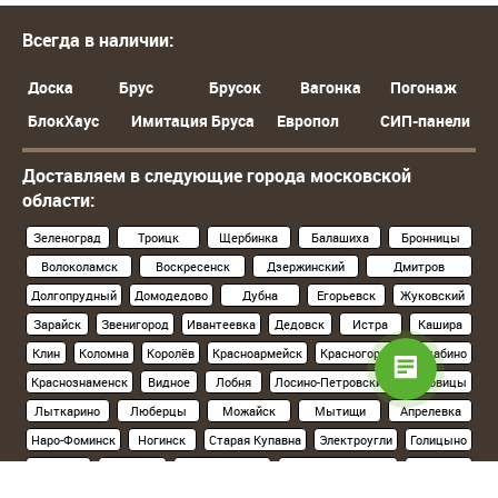
Всегда в наличии:
Доска
Брус
Брусок
Вагонка
Погонаж
БлокХаус
Имитация Бруса
Европол
СИП-панели
Доставляем в следующие города московской
области:
Зеленоград
Троицк
Щербинка
Балашиха
Бронницы
Волоколамск
Воскресенск
Дзержинский
Дмитров
Долгопрудный
Домодедово
Дубна
Егорьевск
Жуковский
Зарайск
Звенигород
Ивантеевка
Дедовск
Истра
Кашира
Клин
Коломна
Королёв
Красноармейск
Красногорск
Нахабино
Краснознаменск
Видное
Лобня
Лосино-Петровский
Луховицы
Лыткарино
Люберцы
Можайск
Мытищи
Апрелевка
Наро-Фоминск
Ногинск
Старая Купавна
Электроугли
Голицыно
Кубинка
Одинцово
Орехово-Зуево
Павловский Посад
Подольск
Климовск
Протвино
Пушкино
Пущино
Раменское
Реутов