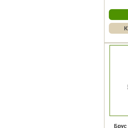
К
Брус