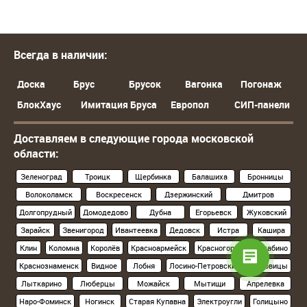
Всегда в наличии:
Доска
Брус
Брусок
Вагонка
Погонаж
БлокХаус
Имитация Бруса
Европол
СИП-панели
Доставляем в следующие города московской
области:
Зеленоград
Троицк
Щербинка
Балашиха
Бронницы
Волоколамск
Воскресенск
Дзержинский
Дмитров
Долгопрудный
Домодедово
Дубна
Егорьевск
Жуковский
Зарайск
Звенигород
Ивантеевка
Дедовск
Истра
Кашира
Клин
Коломна
Королёв
Красноармейск
Красногорск
Нахабино
Краснознаменск
Видное
Лобня
Лосино-Петровский
Луховицы
Лыткарино
Люберцы
Можайск
Мытищи
Апрелевка
Наро-Фоминск
Ногинск
Старая Купавна
Электроугли
Голицыно