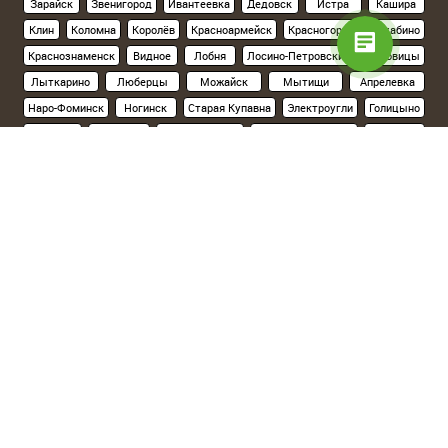
Зарайск
Звенигород
Ивантеевка
Дедовск
Истра
Кашира
Клин
Коломна
Королёв
Красноармейск
Красногорск
Нахабино
Краснознаменск
Видное
Лобня
Лосино-Петровский
Луховицы
Лыткарино
Люберцы
Можайск
Мытищи
Апрелевка
Наро-Фоминск
Ногинск
Старая Купавна
Электроугли
Голицыно
Кубинка
Одинцово
Орехово-Зуево
Павловский Посад
Подольск
Климовск
Протвино
Пушкино
Пущино
Раменское
Реутов
Руза
Сергиев Посад
Хотьково
Серпухов
Солнечногорск
Ступино
Фрязино
Химки
Черноголовка
Чехов
Шатура
Щелково
Электросталь
Склад на севере Москвы
(Ленинградское шоссе, 15км от МКАД):