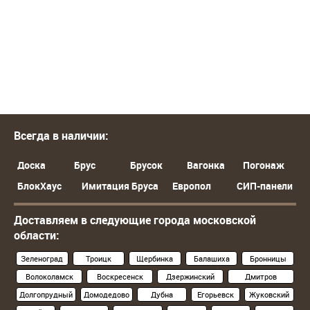
Всегда в наличии:
Доска
Брус
Брусок
Вагонка
Погонаж
БлокХаус
Имитация Бруса
Европол
СИП-панели
Доставляем в следующие города московской
области:
Зеленоград
Троицк
Щербинка
Балашиха
Бронницы
Волоколамск
Воскресенск
Дзержинский
Дмитров
Долгопрудный
Домодедово
Дубна
Егорьевск
Жуковский