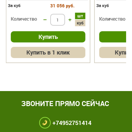
За куб
31 056 руб.
За куб
шт
Количество
–
+
Количество
куб
Купить в 1 клик
Купит
ЗВОНИТЕ ПРЯМО СЕЙЧАС
+74952751414