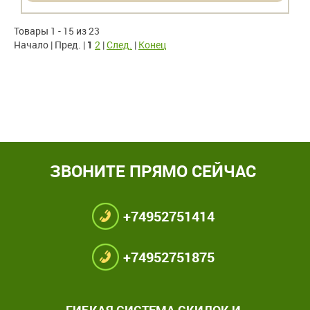
Товары 1 - 15 из 23
Начало | Пред. |
1
2
|
След.
|
Конец
ЗВОНИТЕ ПРЯМО СЕЙЧАС
+74952751414
+74952751875