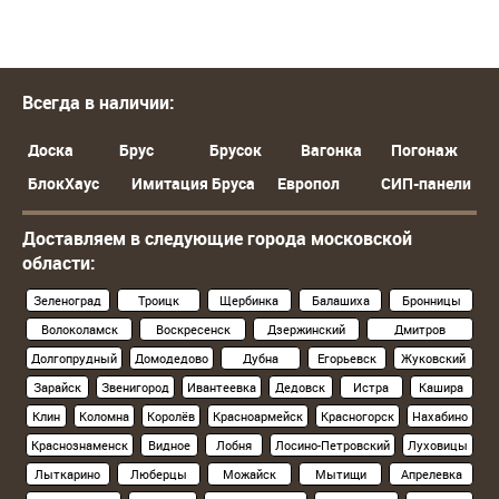
Всегда в наличии:
Доска
Брус
Брусок
Вагонка
Погонаж
БлокХаус
Имитация Бруса
Европол
СИП-панели
Доставляем в следующие города московской
области:
Зеленоград
Троицк
Щербинка
Балашиха
Бронницы
Волоколамск
Воскресенск
Дзержинский
Дмитров
Долгопрудный
Домодедово
Дубна
Егорьевск
Жуковский
Зарайск
Звенигород
Ивантеевка
Дедовск
Истра
Кашира
Клин
Коломна
Королёв
Красноармейск
Красногорск
Нахабино
Краснознаменск
Видное
Лобня
Лосино-Петровский
Луховицы
Лыткарино
Люберцы
Можайск
Мытищи
Апрелевка