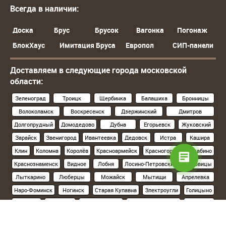
Всегда в наличии:
Доска
Брус
Брусок
Вагонка
Погонаж
БлокХаус
Имитация Бруса
Европол
СИП-панели
Доставляем в следующие города московской
области:
Зеленоград
Троицк
Щербинка
Балашиха
Бронницы
Волоколамск
Воскресенск
Дзержинский
Дмитров
Долгопрудный
Домодедово
Дубна
Егорьевск
Жуковский
Зарайск
Звенигород
Ивантеевка
Дедовск
Истра
Кашира
Клин
Коломна
Королёв
Красноармейск
Красногорск
Нахабино
Краснознаменск
Видное
Лобня
Лосино-Петровский
Луховицы
Лыткарино
Люберцы
Можайск
Мытищи
Апрелевка
Наро-Фоминск
Ногинск
Старая Купавна
Электроугли
Голицыно
Кубинка
Одинцово
Орехово-Зуево
Павловский Посад
Подольск
Климовск
Протвино
Пушкино
Пущино
Раменское
Реутов