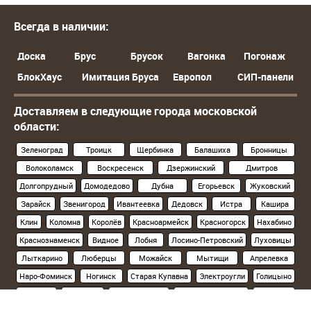
Всегда в наличии:
Доска
Брус
Брусок
Вагонка
Погонаж
БлокХаус
Имитация Бруса
Европол
СИП-панели
Доставляем в следующие города московской
области:
Зеленоград
Троицк
Щербинка
Балашиха
Бронницы
Волоколамск
Воскресенск
Дзержинский
Дмитров
Долгопрудный
Домодедово
Дубна
Егорьевск
Жуковский
Зарайск
Звенигород
Ивантеевка
Дедовск
Истра
Кашира
Клин
Коломна
Королёв
Красноармейск
Красногорск
Нахабино
Краснознаменск
Видное
Лобня
Лосино-Петровский
Луховицы
Лыткарино
Люберцы
Можайск
Мытищи
Апрелевка
Наро-Фоминск
Ногинск
Старая Купавна
Электроугли
Голицыно
Кубинка
Одинцово
Орехово-Зуево
Павловский Посад
Подольск