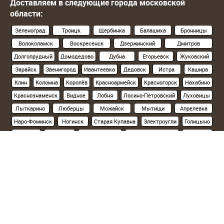
Доставляем в следующие города московской
области:
Зеленоград
Троицк
Щербинка
Балашиха
Бронницы
Волоколамск
Воскресенск
Дзержинский
Дмитров
Долгопрудный
Домодедово
Дубна
Егорьевск
Жуковский
Зарайск
Звенигород
Ивантеевка
Дедовск
Истра
Кашира
Клин
Коломна
Королёв
Красноармейск
Красногорск
Нахабино
Краснознаменск
Видное
Лобня
Лосино-Петровский
Луховицы
Лыткарино
Люберцы
Можайск
Мытищи
Апрелевка
Наро-Фоминск
Ногинск
Старая Купавна
Электроугли
Голицыно
Кубинка
Одинцово
Орехово-Зуево
Павловский Посад
Подольск
Климовск
Протвино
Пушкино
Пущино
Раменское
Реутов
Руза
Сергиев Посад
Хотьково
Серпухов
Солнечногорск
Ступино
Фрязино
Химки
Черноголовка
Чехов
Шатура
Щелково
Электросталь