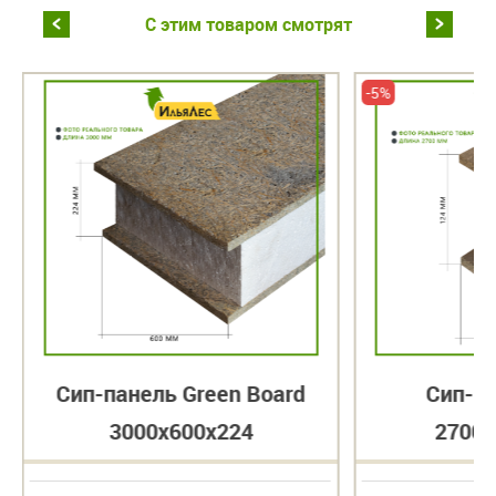
С этим товаром смотрят
-5%
Сип-панель Green Board
Сип-п
3000x600x224
2700x