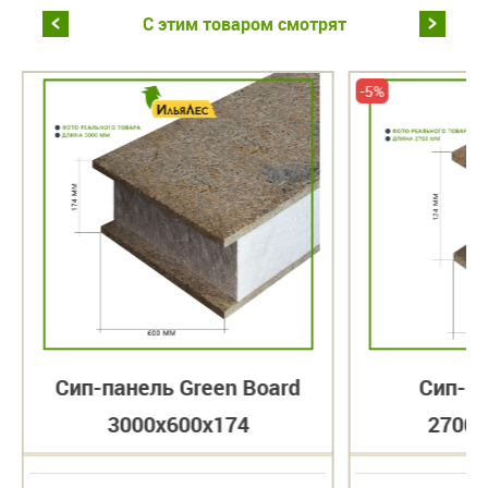
С этим товаром смотрят
-5%
Сип-панель Green Board
Сип-п
3000x600x174
2700x