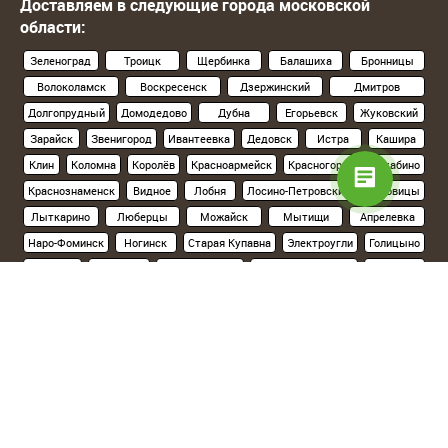
Доставляем в следующие города московской
области:
Зеленоград
Троицк
Щербинка
Балашиха
Бронницы
Волоколамск
Воскресенск
Дзержинский
Дмитров
Долгопрудный
Домодедово
Дубна
Егорьевск
Жуковский
Зарайск
Звенигород
Ивантеевка
Дедовск
Истра
Кашира
Клин
Коломна
Королёв
Красноармейск
Красногорск
Нахабино
Краснознаменск
Видное
Лобня
Лосино-Петровский
Луховицы
Лыткарино
Люберцы
Можайск
Мытищи
Апрелевка
Наро-Фоминск
Ногинск
Старая Купавна
Электроугли
Голицыно
Кубинка
Одинцово
Орехово-Зуево
Павловский Посад
Подольск
Климовск
Протвино
Пушкино
Пущино
Раменское
Реутов
Руза
Сергиев Посад
Хотьково
Серпухов
Солнечногорск
Ступино
Фрязино
Химки
Черноголовка
Чехов
Шатура
Щелково
Электросталь