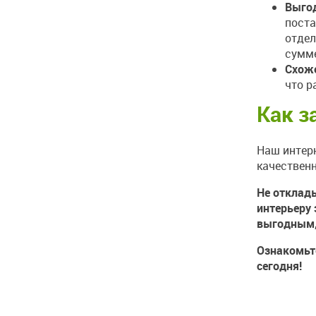
Выго
поста
отдел
сумме
Схоже
что р
Как з
Наш интер
качествен
Не отклад
интерьеру 
выгодным,
Ознакомьт
сегодня!