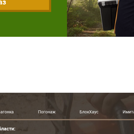
аз
агонка
Погонаж
БлокХаус
Имит
бласти: