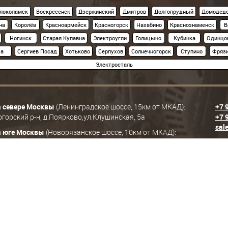
локоламск
Воскресенск
Дзержинский
Дмитров
Долгопрудный
Домодед
на
Королёв
Красноармейск
Красногорск
Нахабино
Краснознаменск
В
Ногинск
Старая Купавна
Электроугли
Голицыно
Кубинка
Одинцо
за
Сергиев Посад
Хотьково
Серпухов
Солнечногорск
Ступино
Фряз
Электросталь
а севере Москвы
(Ленинградское шоссе, 15км от МКАД):
+7 
горский р-н, д.Поярково,ул.Клушинская, 5а
+7 
sale
а юге Москвы
(Новорязанское шоссе, 10км от МКАД):
й р-н, д.Еганово,ул.Автодорожная, 1а
 являются объектами авторского права (в том числе дизайн).
ле путем копирования на другие сайты и ресурсы в Интернете) или