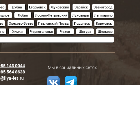
ово
Дубна
Егорьевск
Жуковский
Зарайск
Звенигород
идное
Лобня
Лосино-Петровский
Луховицы
Лыткарино
во
Орехово-Зуево
Павловский Посад
Подольск
Климовск
ино
Химки
Черноголовка
Чехов
Шатура
Щелково
985 143 0044
Мы в социальных сетях:
985 564 8638
@ilya-les.ru
 любое иное использование информации и объектов