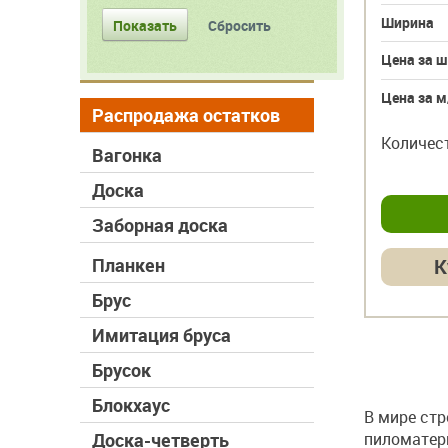
Ширина
Цена за ш
Цена за м
Распродажа остатков
Количес
Вагонка
Доска
Заборная доска
Планкен
К
Брус
Имитация бруса
Брусок
Блокхаус
В мире стр
Доска-четверть
пиломатери