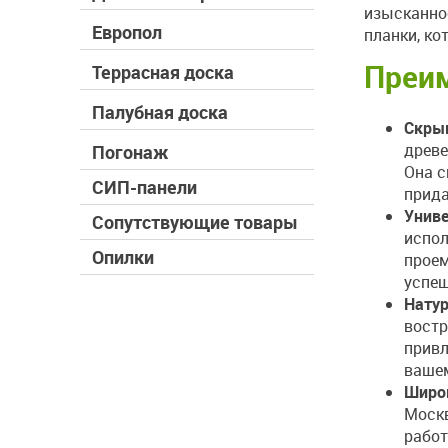
изысканно
Европол
планки, ко
Преим
Террасная доска
Палубная доска
Скрыв
древе
Погонаж
Она с
СИП-панели
прида
Униве
Сопутствующие товары
испол
Опилки
проем
успеш
Натур
вост
привл
ваше
Широк
Москв
работ