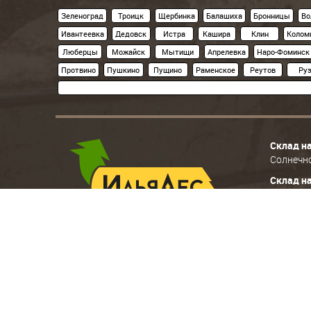
Зеленоград
Троицк
Щербинка
Балашиха
Бронницы
Во
Ивантеевка
Дедовск
Истра
Кашира
Клин
Колом
Люберцы
Можайск
Мытищи
Апрелевка
Наро-Фоминск
Протвино
Пушкино
Пущино
Раменское
Реутов
Ру
Склад н
Солнечно
Склад н
Раменски
© «Илья-лес» 1996-2026г. Все материалы данного сайта
Запрещается копирование, распространение (в том чис
без предварительного согласия правообладателя.
-->