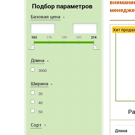
внимание
Подбор параметров
менеджер
Базовая цена
Хит прода
163
176
189
201
214
Длина
3000
Ширина
30
40
Ра
50
Cорт
Длина