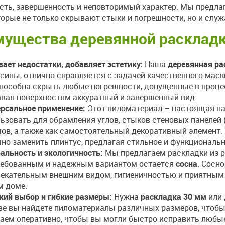
сть, завершенность и неповторимый характер. Мы предл
торые не только скрывают стыки и погрешности, но и сл
ущества деревянной расклад
ает недостатки, добавляет эстетику:
Наша
деревянная ра
сины, отлично справляется с задачей качественного мас
пособна скрыть любые погрешности, допущенные в проце
вая поверхностям аккуратный и завершенный вид.
рсальное применение:
Этот пиломатериал – настоящая на
ьзовать для обрамления углов, стыков стеновых панелей (
ов, а также как самостоятельный декоративный элемент.
но заменить плинтус, предлагая стильное и функциональн
альность и экологичность:
Мы предлагаем раскладки из р
ребованным и надежным вариантом остается
сосна
. Сосн
екательным внешним видом, гигиеничностью и приятным
м доме.
ий выбор и гибкие размеры:
Нужна
раскладка 30 мм
или 
е вы найдете пиломатериалы различных размеров, чтоб
аем оперативно, чтобы вы могли быстро исправить любые