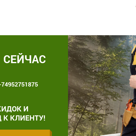
 СЕЙЧАС
+74952751875
КИДОК И
 К КЛИЕНТУ!