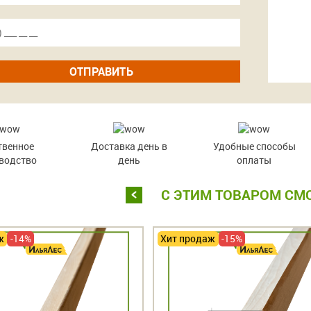
ОТПРАВИТЬ
твенное
Доставка день в
Удобные способы
водство
день
оплаты
С ЭТИМ ТОВАРОМ СМ
ж
-14%
Хит продаж
-15%