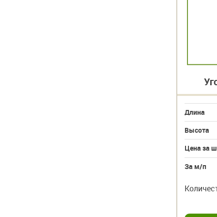
Уголок 40х40х3000
Уг
Длина
3000
Длина
Высота
40
Высота
Цена за шт
281
239 руб.
Цена за ш
За м/п
по запросу
За м/п
шт
шт
Количество
–
+
Количес