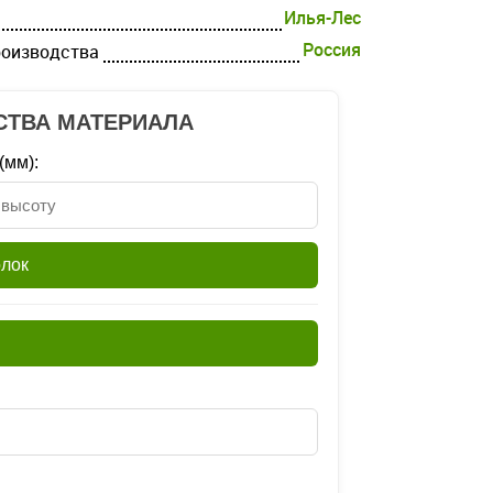
Илья-Лес
Россия
роизводства
СТВА МАТЕРИАЛА
(мм):
олок