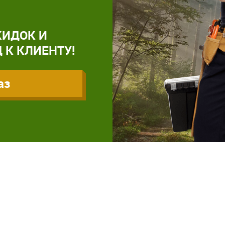
КИДОК И
 К КЛИЕНТУ!
аз