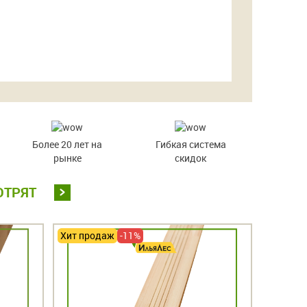
Более 20 лет на
Гибкая система
рынке
скидок
ОТРЯТ
Хит продаж
-11%
Хит про