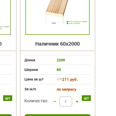
0
Наличник 60х2000
Длина
2200
Длина
Ширина
60
Ширин
Цена за шт
236
211 руб.
Цена з
За м/п
по запросу
За м/п
шт
шт
Количество
–
+
Колич