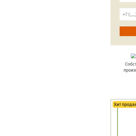
Собс
произ
Хит продаж
-15%
Хит прода