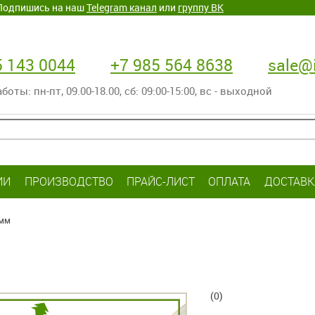
. Подпишись на наш
Telegram канал
или
группу ВК
5 143 0044
+7 985 564 8638
sale@i
оты: пн-пт‚ 09.00-18.00, сб: 09:00-15:00, вс - выходной
ИИ
ПРОИЗВОДСТВО
ПРАЙС-ЛИСТ
ОПЛАТА
ДОСТАВК
 мм
(0)