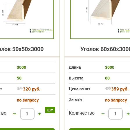
олок 50х50х3000
Уголок 60х60х300
3000
Длина
3000
50
Высота
60
т
371
320 руб.
Цена за шт
422
359 руб.
по запросу
За м/п
по запросу
шт
тво
–
+
Количество
–
+