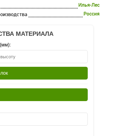
Илья-Лес
Россия
роизводства
СТВА МАТЕРИАЛА
(мм):
олок