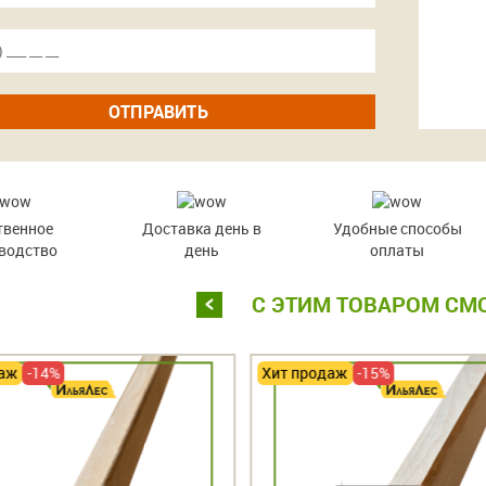
ОТПРАВИТЬ
твенное
Доставка день в
Удобные способы
водство
день
оплаты
С ЭТИМ ТОВАРОМ СМ
ж
-14%
Хит продаж
-15%