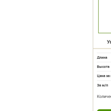
Уголок 40х40х3000
Уг
Длина
3000
Длина
Высота
40
Высота
Цена за шт
281
239 руб.
Цена за ш
За м/п
по запросу
За м/п
шт
шт
Количество
–
+
Количес