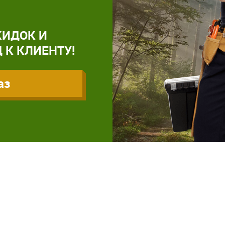
КИДОК И
 К КЛИЕНТУ!
аз