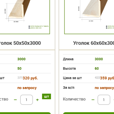
олок 50х50х3000
Уголок 60х60х300
3000
Длина
3000
50
Высота
60
т
371
320 руб.
Цена за шт
422
359 руб.
по запросу
За м/п
по запросу
шт
тво
–
+
Количество
–
+