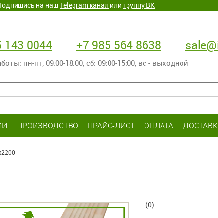
. Подпишись на наш
Telegram канал
или
группу ВК
5 143 0044
+7 985 564 8638
sale@i
оты: пн-пт‚ 09.00-18.00, сб: 09:00-15:00, вс - выходной
ИИ
ПРОИЗВОДСТВО
ПРАЙС-ЛИСТ
ОПЛАТА
ДОСТАВК
х2200
(0)