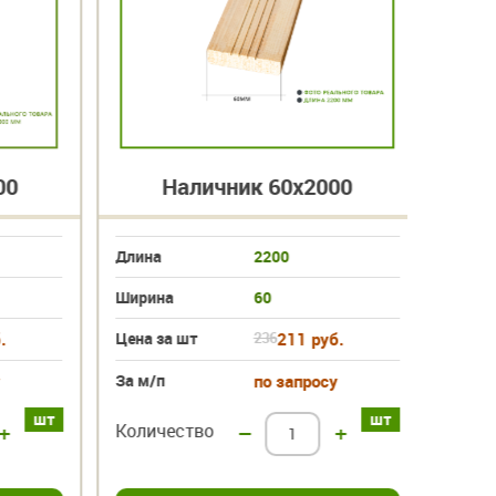
0
Наличник 60х2000
Длина
2200
Длина
Ширина
60
Ширин
Цена за шт
236
211 руб.
Цена з
За м/п
по запросу
За м/п
шт
шт
Количество
–
+
Колич