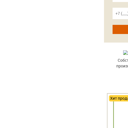
Собс
произ
Хит продаж
-15%
Хит прода