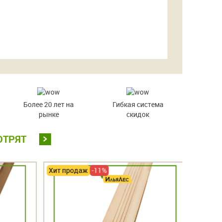
Более 20 лет на
Гибкая система
рынке
скидок
ОТРЯТ
Хит продаж
-11%
Хит про