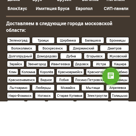
БлокХаус
Имитация Бруса
Европол
СИП-панели
Доставляем в следующие города московской
области:
Зеленоград
Троицк
Щербинка
Балашиха
Бронницы
Волоколамск
Воскресенск
Дзержинский
Дмитров
Долгопрудный
Домодедово
Дубна
Егорьевск
Жуковский
Зарайск
Звенигород
Ивантеевка
Дедовск
Истра
Кашира
Клин
Коломна
Королёв
Красноармейск
Красногорск
Нахабино
Краснознаменск
Видное
Лобня
Лосино-Петровский
Луховицы
Лыткарино
Люберцы
Можайск
Мытищи
Апрелевка
Наро-Фоминск
Ногинск
Старая Купавна
Электроугли
Голицыно
Кубинка
Одинцово
Орехово-Зуево
Павловский Посад
Подольск
Климовск
Протвино
Пушкино
Пущино
Раменское
Реутов
Руза
Сергиев Посад
Хотьково
Серпухов
Солнечногорск
Ступино
Фрязино
Химки
Черноголовка
Чехов
Шатура
Щелково
Электросталь