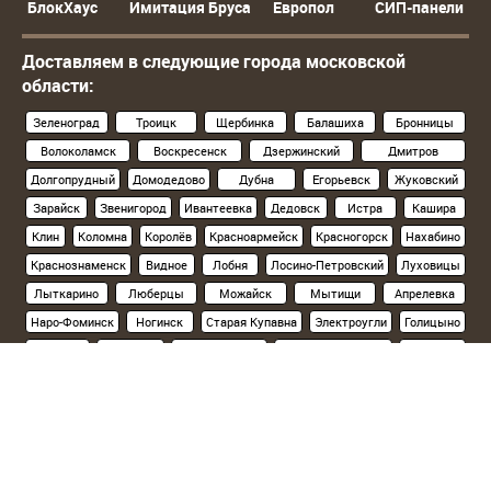
БлокХаус
Имитация Бруса
Европол
СИП-панели
Доставляем в следующие города московской
области:
Зеленоград
Троицк
Щербинка
Балашиха
Бронницы
Волоколамск
Воскресенск
Дзержинский
Дмитров
Долгопрудный
Домодедово
Дубна
Егорьевск
Жуковский
Зарайск
Звенигород
Ивантеевка
Дедовск
Истра
Кашира
Клин
Коломна
Королёв
Красноармейск
Красногорск
Нахабино
Краснознаменск
Видное
Лобня
Лосино-Петровский
Луховицы
Лыткарино
Люберцы
Можайск
Мытищи
Апрелевка
Наро-Фоминск
Ногинск
Старая Купавна
Электроугли
Голицыно
Кубинка
Одинцово
Орехово-Зуево
Павловский Посад
Подольск
Климовск
Протвино
Пушкино
Пущино
Раменское
Реутов
Руза
Сергиев Посад
Хотьково
Серпухов
Солнечногорск
Ступино
Фрязино
Химки
Черноголовка
Чехов
Шатура
Щелково
Электросталь