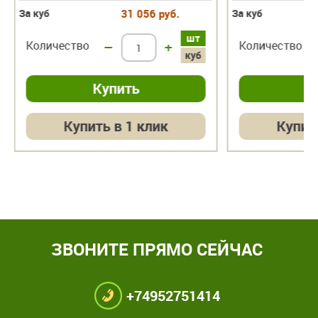
За куб
31 056 руб.
За куб
шт
Количество
–
+
Количество
куб
Купить в 1 клик
Купит
ЗВОНИТЕ ПРЯМО СЕЙЧАС
+74952751414