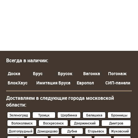
Всегда в наличии:
Доска
Брус
Брусок
Вагонка
Погонаж
БлокХаус
Имитация Бруса
Европол
СИП-панели
Доставляем в следующие города московской
области:
Зеленоград
Троицк
Щербинка
Балашиха
Бронницы
Волоколамск
Воскресенск
Дзержинский
Дмитров
Долгопрудный
Домодедово
Дубна
Егорьевск
Жуковский