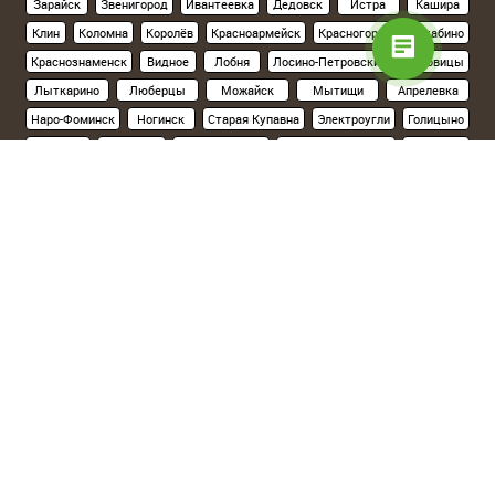
Зарайск
Звенигород
Ивантеевка
Дедовск
Истра
Кашира
Клин
Коломна
Королёв
Красноармейск
Красногорск
Нахабино
Краснознаменск
Видное
Лобня
Лосино-Петровский
Луховицы
Лыткарино
Люберцы
Можайск
Мытищи
Апрелевка
Наро-Фоминск
Ногинск
Старая Купавна
Электроугли
Голицыно
Кубинка
Одинцово
Орехово-Зуево
Павловский Посад
Подольск
Климовск
Протвино
Пушкино
Пущино
Раменское
Реутов
Руза
Сергиев Посад
Хотьково
Серпухов
Солнечногорск
Ступино
Фрязино
Химки
Черноголовка
Чехов
Шатура
Щелково
Электросталь
Склад на севере Москвы
(Ленинградское шоссе, 15км от МКАД):