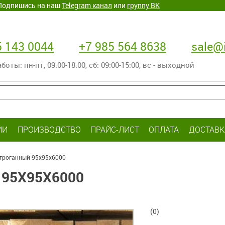
. Подпишись на наш
Telegram канал
или
группу ВК
5 143 0044
+7 985 564 8638
sale@i
оты: пн-пт‚ 09.00-18.00, сб: 09:00-15:00, вс - выходной
ИИ
ПРОИЗВОДСТВО
ПРАЙС-ЛИСТ
ОПЛАТА
ДОСТАВК
строганный 95х95х6000
95Х95Х6000
(0)