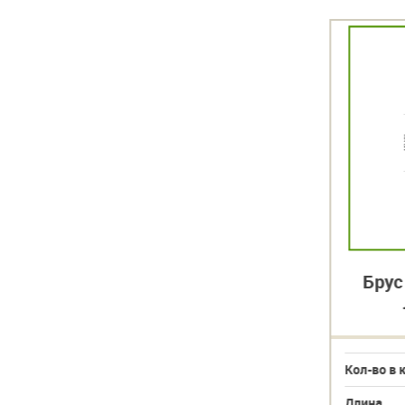
й
Брус сухой строганный
Брус
90х190х6000
Кол-во в кубе
8
Кол-во в 
Длина
6000
Длина