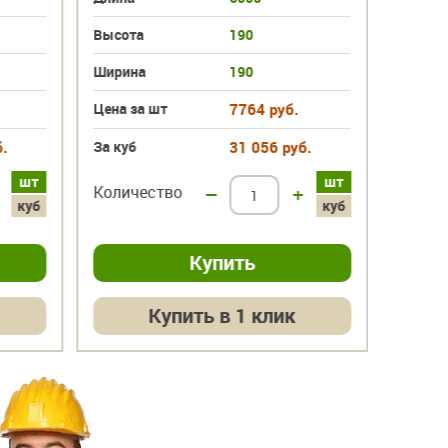
Высота
190
Ширина
190
Цена за шт
7764 руб.
.
За куб
31 056 руб.
шт
шт
Количество
–
+
куб
куб
Купить в 1 клик