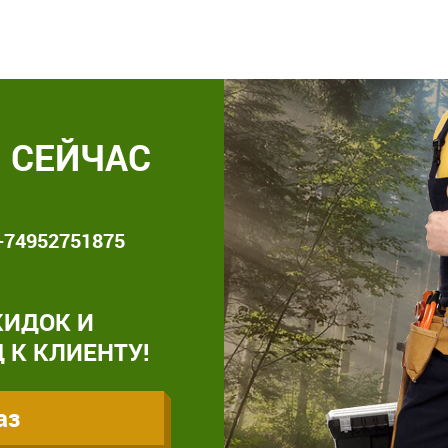
 СЕЙЧАС
+74952751875
КИДОК И
 К КЛИЕНТУ!
аз