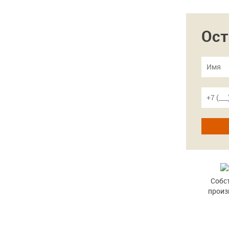
Ост
Собс
произ