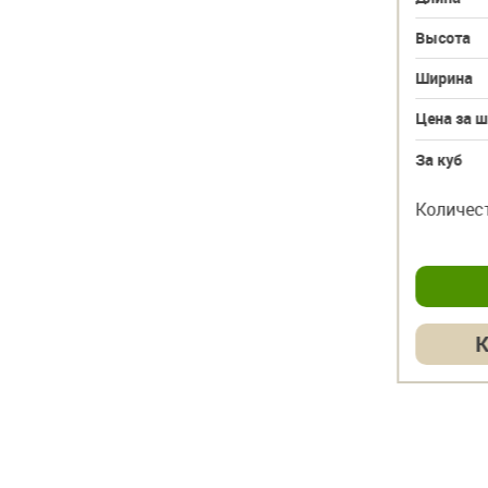
Высота
90
Высота
Ширина
190
Ширина
Цена за шт
3882 руб.
Цена за ш
За куб
31 056 руб.
За куб
шт
шт
Количество
–
+
Количес
куб
куб
Купить в 1 клик
К