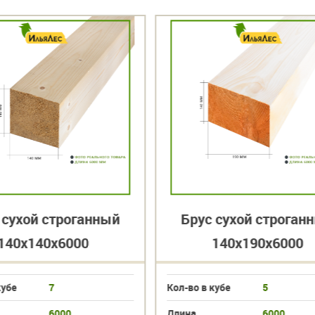
 сухой строганный
Брус сухой строган
140х140х6000
140х190х6000
кубе
7
Кол-во в кубе
5
6000
Длина
6000