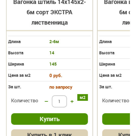
Вагонка штиль 14х145х2-
Вагонка шт
6м сорт ЭКСТРА
6м со
лиственница
лист
Длина
2-6м
Длина
Высота
14
Высота
Ширина
145
Ширина
Цена за м2
0 руб.
Цена за м2
За шт.
по запросу
За шт.
м2
Количество
–
+
Количество
Купить в 1 клик
Купит