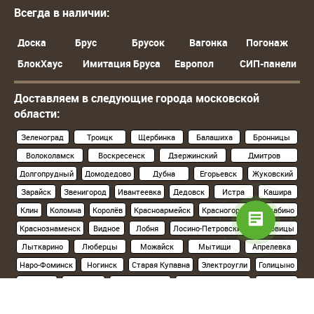
Всегда в наличии:
Доска
Брус
Брусок
Вагонка
Погонаж
БлокХаус
Имитация Бруса
Европол
СИП-панели
Доставляем в следующие города московской
области:
Зеленоград
Троицк
Щербинка
Балашиха
Бронницы
Волоколамск
Воскресенск
Дзержинский
Дмитров
Долгопрудный
Домодедово
Дубна
Егорьевск
Жуковский
Зарайск
Звенигород
Ивантеевка
Дедовск
Истра
Кашира
Клин
Коломна
Королёв
Красноармейск
Красногорск
Нахабино
Краснознаменск
Видное
Лобня
Лосино-Петровский
Луховицы
Лыткарино
Люберцы
Можайск
Мытищи
Апрелевка
Наро-Фоминск
Ногинск
Старая Купавна
Электроугли
Голицыно
Кубинка
Одинцово
Орехово-Зуево
Павловский Посад
Подольск
Климовск
Протвино
Пушкино
Пущино
Раменское
Реутов