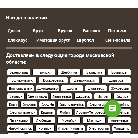
Всегда в наличии:
Доска
Брус
Брусок
Вагонка
Погонаж
БлокХаус
Имитация Бруса
Европол
СИП-панели
Доставляем в следующие города московской
области:
Зеленоград
Троицк
Щербинка
Балашиха
Бронницы
Волоколамск
Воскресенск
Дзержинский
Дмитров
Долгопрудный
Домодедово
Дубна
Егорьевск
Жуковский
Зарайск
Звенигород
Ивантеевка
Дедовск
Истра
Кашира
Клин
Коломна
Королёв
Красноармейск
Красногорск
Нахабино
Краснознаменск
Видное
Лобня
Лосино-Петровский
Луховицы
Лыткарино
Люберцы
Можайск
Мытищи
Апрелевка
Наро-Фоминск
Ногинск
Старая Купавна
Электроугли
Голицыно
Кубинка
Одинцово
Орехово-Зуево
Павловский Посад
Подольск