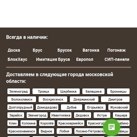
Всегда в наличии:
Доска
Брус
Брусок
Вагонка
Погонаж
БлокХаус
Имитация Бруса
Европол
СИП-панели
Доставляем в следующие города московской
области:
Зеленоград
Троицк
Щербинка
Балашиха
Бронницы
Волоколамск
Воскресенск
Дзержинский
Дмитров
Долгопрудный
Домодедово
Дубна
Егорьевск
Жуковский
Зарайск
Звенигород
Ивантеевка
Дедовск
Истра
Кашира
Клин
Коломна
Королёв
Красноармейск
Красногорск
Нахабино
Краснознаменск
Видное
Лобня
Лосино-Петровский
Луховицы