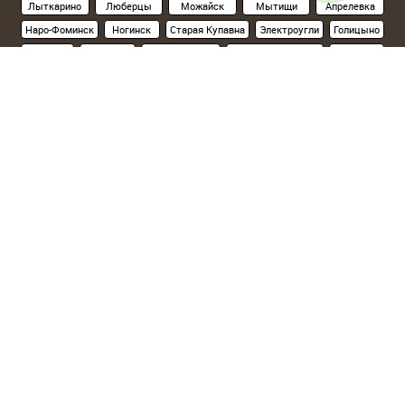
Лыткарино
Люберцы
Можайск
Мытищи
Апрелевка
Наро-Фоминск
Ногинск
Старая Купавна
Электроугли
Голицыно
Кубинка
Одинцово
Орехово-Зуево
Павловский Посад
Подольск
Климовск
Протвино
Пушкино
Пущино
Раменское
Реутов
Руза
Сергиев Посад
Хотьково
Серпухов
Солнечногорск
Ступино
Фрязино
Химки
Черноголовка
Чехов
Шатура
Щелково
Электросталь
Склад на севере Москвы
(Ленинградское шоссе, 15км от МКАД):
Солнечногорский р-н, д.Поярково,ул.Клушинская, 5а
Склад на юге Москвы
(Новорязанское шоссе, 10км от МКАД):
Раменский р-н, д.Еганово,ул.Автодорожная, 1а