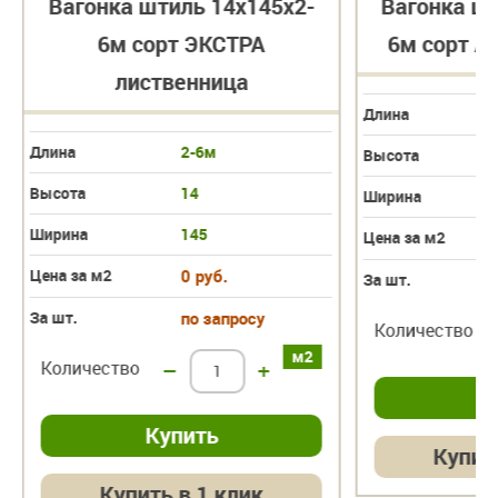
Вагонка штиль 14х145х2-
Вагонка шт
6м сорт ЭКСТРА
6м сорт А
лиственница
Длина
Длина
2-6м
Высота
Высота
14
Ширина
Ширина
145
Цена за м2
Цена за м2
0 руб.
За шт.
За шт.
по запросу
Количество
м2
Количество
–
+
Купит
Купить в 1 клик