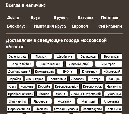
Всегда в наличии:
Доска
Брус
Брусок
Вагонка
Погонаж
БлокХаус
Имитация Бруса
Европол
СИП-панели
Доставляем в следующие города московской
области:
Зеленоград
Троицк
Щербинка
Балашиха
Бронницы
Волоколамск
Воскресенск
Дзержинский
Дмитров
Долгопрудный
Домодедово
Дубна
Егорьевск
Жуковский
Зарайск
Звенигород
Ивантеевка
Дедовск
Истра
Кашира
Клин
Коломна
Королёв
Красноармейск
Красногорск
Нахабино
Краснознаменск
Видное
Лобня
Лосино-Петровский
Луховицы
Лыткарино
Люберцы
Можайск
Мытищи
Апрелевка
Наро-Фоминск
Ногинск
Старая Купавна
Электроугли
Голицыно
Кубинка
Одинцово
Орехово-Зуево
Павловский Посад
Подольск
Климовск
Протвино
Пушкино
Пущино
Раменское
Реутов