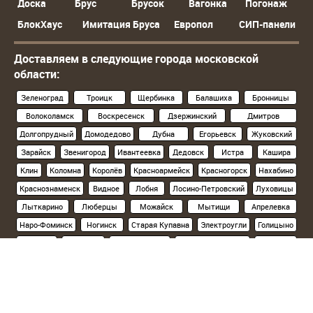
Доска
Брус
Брусок
Вагонка
Погонаж
БлокХаус
Имитация Бруса
Европол
СИП-панели
Доставляем в следующие города московской
области:
Зеленоград
Троицк
Щербинка
Балашиха
Бронницы
Волоколамск
Воскресенск
Дзержинский
Дмитров
Долгопрудный
Домодедово
Дубна
Егорьевск
Жуковский
Зарайск
Звенигород
Ивантеевка
Дедовск
Истра
Кашира
Клин
Коломна
Королёв
Красноармейск
Красногорск
Нахабино
Краснознаменск
Видное
Лобня
Лосино-Петровский
Луховицы
Лыткарино
Люберцы
Можайск
Мытищи
Апрелевка
Наро-Фоминск
Ногинск
Старая Купавна
Электроугли
Голицыно
Кубинка
Одинцово
Орехово-Зуево
Павловский Посад
Подольск
Климовск
Протвино
Пушкино
Пущино
Раменское
Реутов
Руза
Сергиев Посад
Хотьково
Серпухов
Солнечногорск
Ступино
Фрязино
Химки
Черноголовка
Чехов
Шатура