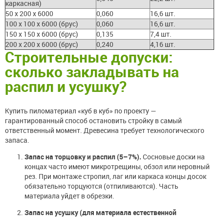
каркасная)
50 х 200 х 6000
0,060
16,6 шт.
100 х 100 х 6000 (брус)
0,060
16,6 шт.
150 х 150 х 6000 (брус)
0,135
7,4 шт.
200 х 200 х 6000 (брус)
0,240
4,16 шт.
Строительные допуски:
сколько закладывать на
распил и усушку?
Купить пиломатериал «куб в куб» по проекту —
гарантированный способ остановить стройку в самый
ответственный момент. Древесина требует технологического
запаса.
Запас на торцовку и распил (5–7%).
Сосновые доски на
концах часто имеют микротрещины, обзол или неровный
рез. При монтаже стропил, лаг или каркаса концы досок
обязательно торцуются (отпиливаются). Часть
материала уйдет в обрезки.
Запас на усушку (для материала естественной