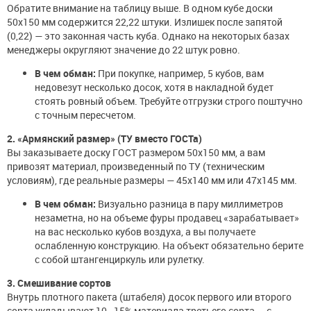
Обратите внимание на таблицу выше. В одном кубе доски
50х150 мм содержится 22,22 штуки. Излишек после запятой
(0,22) — это законная часть куба. Однако на некоторых базах
менеджеры округляют значение до 22 штук ровно.
В чем обман:
При покупке, например, 5 кубов, вам
недовезут несколько досок, хотя в накладной будет
стоять ровный объем. Требуйте отгрузки строго поштучно
с точным пересчетом.
2. «Армянский размер» (ТУ вместо ГОСТа)
Вы заказываете доску ГОСТ размером 50х150 мм, а вам
привозят материал, произведенный по ТУ (техническим
условиям), где реальные размеры — 45х140 мм или 47х145 мм.
В чем обман:
Визуально разница в пару миллиметров
незаметна, но на объеме фуры продавец «зарабатывает»
на вас несколько кубов воздуха, а вы получаете
ослабленную конструкцию. На объект обязательно берите
с собой штангенциркуль или рулетку.
3. Смешивание сортов
Внутрь плотного пакета (штабеля) досок первого или второго
сорта укладывают 10–15% материала третьего сорта — с