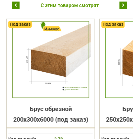
С этим товаром смотрят
Под заказ
Под заказ
Брус обрезной
Брус 
200х300х6000 (под заказ)
250х250х60
Кол-во в кубе
2,78
Кол-во в кубе