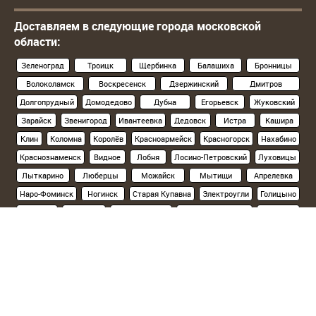
Доставляем в следующие города московской
области:
Зеленоград
Троицк
Щербинка
Балашиха
Бронницы
Волоколамск
Воскресенск
Дзержинский
Дмитров
Долгопрудный
Домодедово
Дубна
Егорьевск
Жуковский
Зарайск
Звенигород
Ивантеевка
Дедовск
Истра
Кашира
Клин
Коломна
Королёв
Красноармейск
Красногорск
Нахабино
Краснознаменск
Видное
Лобня
Лосино-Петровский
Луховицы
Лыткарино
Люберцы
Можайск
Мытищи
Апрелевка
Наро-Фоминск
Ногинск
Старая Купавна
Электроугли
Голицыно
Кубинка
Одинцово
Орехово-Зуево
Павловский Посад
Подольск
Климовск
Протвино
Пушкино
Пущино
Раменское
Реутов
Руза
Сергиев Посад
Хотьково
Серпухов
Солнечногорск
Ступино
Фрязино
Химки
Черноголовка
Чехов
Шатура
Щелково
Электросталь