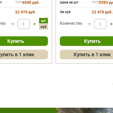
т
4349
4045 руб.
Цена за шт
6059
5393 ру
22 470 руб.
За куб
22 470 руб.
шт
тво
–
+
Количество
–
+
куб
упить в 1 клик
Купить в 1 клик