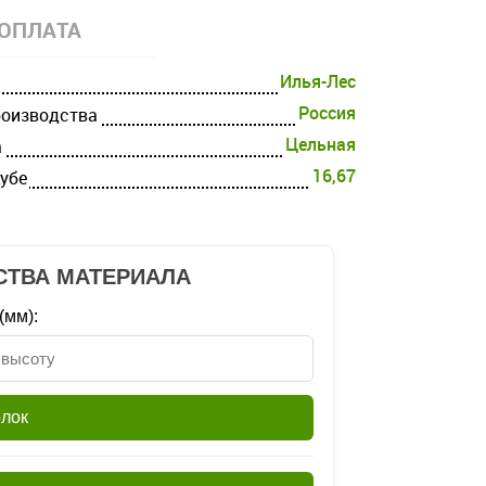
ОПЛАТА
Илья-Лес
Россия
роизводства
Цельная
а
16,67
кубе
СТВА МАТЕРИАЛА
(мм):
олок