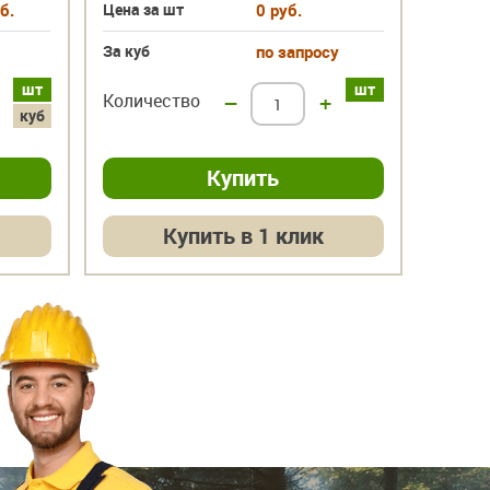
б.
Цена за шт
0 руб.
Цена з
За куб
по запросу
За куб
шт
шт
Количество
–
+
Колич
куб
Купить в 1 клик