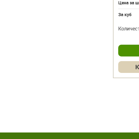
Цена за шт
3261
3033 руб.
Цена за ш
За куб
22 470 руб.
За куб
шт
шт
Количество
–
+
Количес
куб
куб
Купить в 1 клик
К