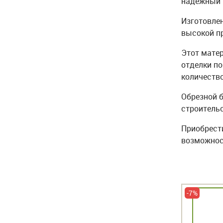
надёжный 
Изготовлен
высокой п
Этот матер
отделки по
количество
Обрезной б
строительс
Приобрести
возможнос
Экспресс доставка
-7%
-7%