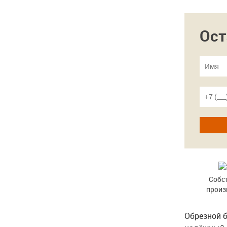
Ост
Собс
произ
Обрезной 