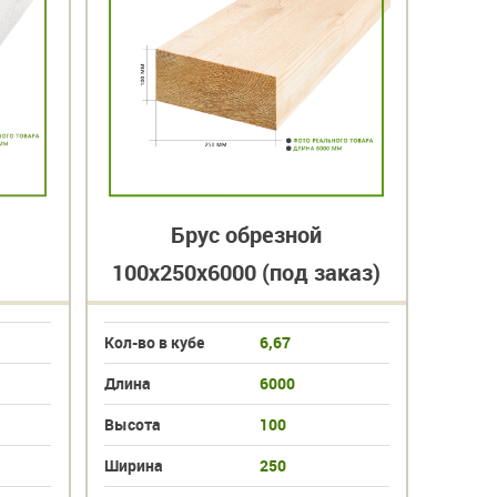
Брус обрезной
100х250х6000 (под заказ)
100х
Кол-во в кубе
6,67
Кол-во 
Длина
6000
Длина
Высота
100
Высот
Ширина
250
Ширин