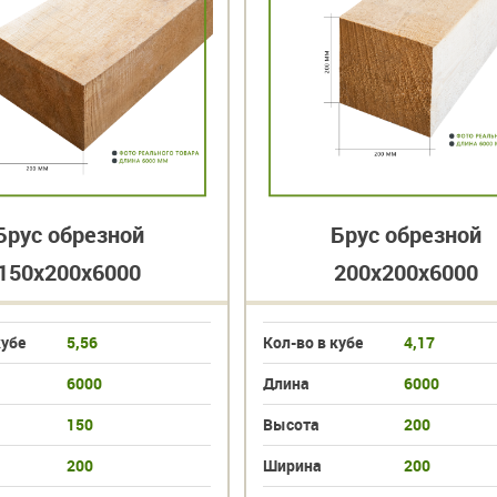
Брус обрезной
Брус обрезной
150х200х6000
200х200х6000
кубе
5,56
Кол-во в кубе
4,17
6000
Длина
6000
150
Высота
200
200
Ширина
200