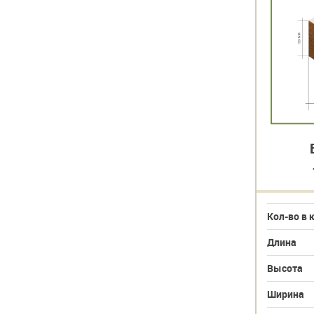
Брус обрезной
150х150х6000
Кол-во в кубе
7,41
Кол-во в 
Длина
6000
Длина
Высота
150
Высота
Ширина
150
Ширина