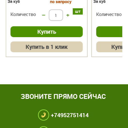
За куб
по запросу
За куб
шт
Количество
–
+
Количество
Купить в 1 клик
Купит
ЗВОНИТЕ ПРЯМО СЕЙЧАС
+74952751414