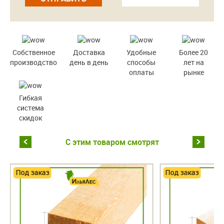
Собственное
Доставка
Удобные
Более 20
производство
день в день
способы
лет на
оплаты
рынке
Гибкая
система
скидок
С этим товаром смотрят
Под заказ
Под заказ