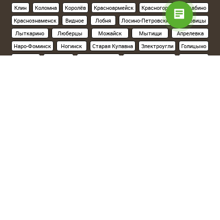
Клин
Коломна
Королёв
Красноармейск
Красногорск
Нахабино
Краснознаменск
Видное
Лобня
Лосино-Петровский
Луховицы
Лыткарино
Люберцы
Можайск
Мытищи
Апрелевка
Наро-Фоминск
Ногинск
Старая Купавна
Электроугли
Голицыно
Кубинка
Одинцово
Орехово-Зуево
Павловский Посад
Подольск
Климовск
Протвино
Пушкино
Пущино
Раменское
Реутов
Руза
Сергиев Посад
Хотьково
Серпухов
Солнечногорск
Ступино
Фрязино
Химки
Черноголовка
Чехов
Шатура
Щелково
Электросталь
Склад на севере Москвы
(Ленинградское шоссе, 15км от МКАД):
Солнечногорский р-н, д.Поярково,ул.Клушинская, 5а