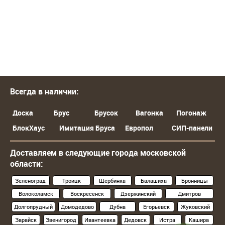
Всегда в наличии:
Доска
Брус
Брусок
Вагонка
Погонаж
БлокХаус
Имитация Бруса
Европол
СИП-панели
Доставляем в следующие города московской
области:
Зеленоград
Троицк
Щербинка
Балашиха
Бронницы
Волоколамск
Воскресенск
Дзержинский
Дмитров
Долгопрудный
Домодедово
Дубна
Егорьевск
Жуковский
Зарайск
Звенигород
Ивантеевка
Дедовск
Истра
Кашира