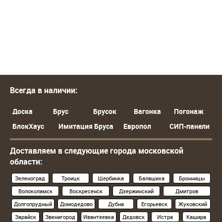
Всегда в наличии:
Доска
Брус
Брусок
Вагонка
Погонаж
БлокХаус
Имитация Бруса
Европол
СИП-панели
Доставляем в следующие города московской
области:
Зеленоград
Троицк
Щербинка
Балашиха
Бронницы
Волоколамск
Воскресенск
Дзержинский
Дмитров
Долгопрудный
Домодедово
Дубна
Егорьевск
Жуковский
Зарайск
Звенигород
Ивантеевка
Дедовск
Истра
Кашира