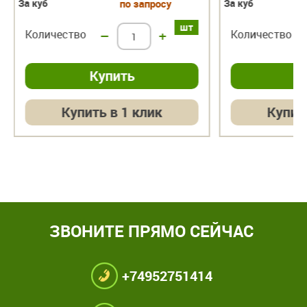
За куб
по запросу
За куб
шт
Количество
–
+
Количество
Купить в 1 клик
Купит
ЗВОНИТЕ ПРЯМО СЕЙЧАС
+74952751414