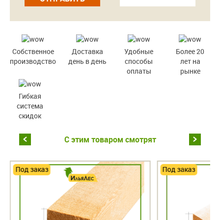
Собственное
Доставка
Удобные
Более 20
производство
день в день
способы
лет на
оплаты
рынке
Гибкая
система
скидок
С этим товаром смотрят
Под заказ
Под заказ