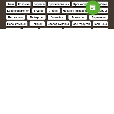
Клин
Коломна
Королёв
Красноармейск
Красногорск
Нахабино
Краснознаменск
Видное
Лобня
Лосино-Петровский
Луховицы
Лыткарино
Люберцы
Можайск
Мытищи
Апрелевка
Наро-Фоминск
Ногинск
Старая Купавна
Электроугли
Голицыно
Кубинка
Одинцово
Орехово-Зуево
Павловский Посад
Подольск
Климовск
Протвино
Пушкино
Пущино
Раменское
Реутов
Руза
Сергиев Посад
Хотьково
Серпухов
Солнечногорск
Ступино
Фрязино
Химки
Черноголовка
Чехов
Шатура
Щелково
Электросталь
Склад на севере Москвы
(Ленинградское шоссе, 15км от МКАД):
Солнечногорский р-н, д.Поярково,ул.Клушинская, 5а