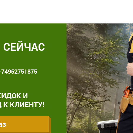
 СЕЙЧАС
+74952751875
КИДОК И
 К КЛИЕНТУ!
аз