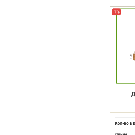
-7%
-7%
Доска обрезная
Д
40х150х6000
Кол-во в кубе
27,87
Кол-во в 
Длина
6000
Длина