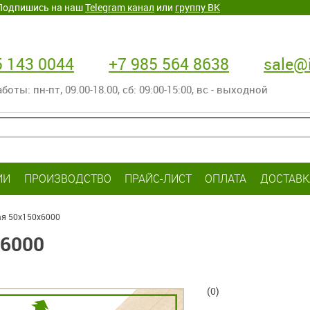
. Подпишись на наш
Telegram канал
или
группу ВК
5 143 0044
+7 985 564 8638
sale@i
оты: пн-пт‚ 09.00-18.00, сб: 09:00-15:00, вс - выходной
ИИ
ПРОИЗВОДСТВО
ПРАЙС-ЛИСТ
ОПЛАТА
ДОСТАВК
ая 50х150х6000
6000
(0)