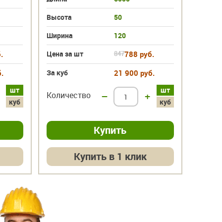
Высота
50
Высот
Ширина
120
Ширин
.
Цена за шт
847
788 руб.
Цена з
.
За куб
21 900 руб.
За куб
шт
шт
Количество
–
+
Колич
куб
куб
Купить в 1 клик