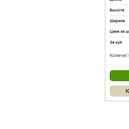
Высота
40
Высота
Ширина
150
Ширина
Цена за шт
847
788 руб.
Цена за ш
За куб
21 900 руб.
За куб
шт
шт
Количество
–
+
Количес
куб
куб
Купить в 1 клик
К