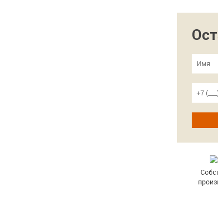
Ост
Собс
произ