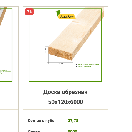
-7%
-7%
Доска обрезная
50х120х6000
Кол-во в кубе
27,78
Кол-во 
Длина
6000
Длина