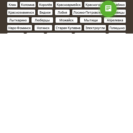
Клин
Коломна
Королёв
Красноармейск
Красногорск
Нахабино
Краснознаменск
Видное
Лобня
Лосино-Петровский
Луховицы
Лыткарино
Люберцы
Можайск
Мытищи
Апрелевка
Наро-Фоминск
Ногинск
Старая Купавна
Электроугли
Голицыно
Кубинка
Одинцово
Орехово-Зуево
Павловский Посад
Подольск
Климовск
Протвино
Пушкино
Пущино
Раменское
Реутов
Руза
Сергиев Посад
Хотьково
Серпухов
Солнечногорск
Ступино
Фрязино
Химки
Черноголовка
Чехов
Шатура
Щелково
Электросталь
Склад на севере Москвы
(Ленинградское шоссе, 15км от МКАД):
Солнечногорский р-н, д.Поярково,ул.Клушинская, 5а