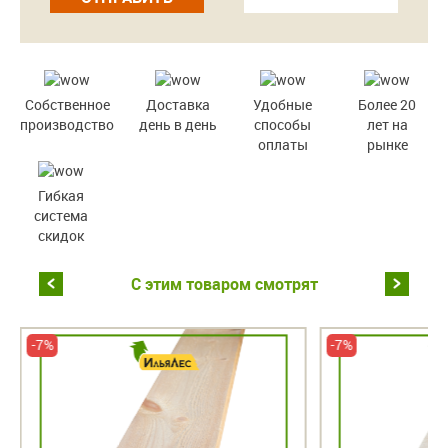
Собственное
Доставка
Удобные
Более 20
производство
день в день
способы
лет на
оплаты
рынке
Гибкая
система
скидок
С этим товаром смотрят
-7%
-7%