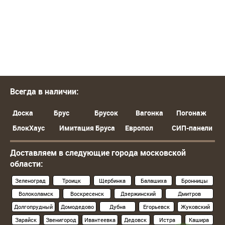
Всегда в наличии:
Доска
Брус
Брусок
Вагонка
Погонаж
БлокХаус
Имитация Бруса
Европол
СИП-панели
Доставляем в следующие города московской
области:
Зеленоград
Троицк
Щербинка
Балашиха
Бронницы
Волоколамск
Воскресенск
Дзержинский
Дмитров
Долгопрудный
Домодедово
Дубна
Егорьевск
Жуковский
Зарайск
Звенигород
Ивантеевка
Дедовск
Истра
Кашира