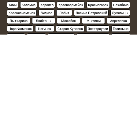
Клин
Коломна
Королёв
Красноармейск
Красногорск
Нахабино
Краснознаменск
Видное
Лобня
Лосино-Петровский
Луховицы
Лыткарино
Люберцы
Можайск
Мытищи
Апрелевка
Наро-Фоминск
Ногинск
Старая Купавна
Электроугли
Голицыно
Кубинка
Одинцово
Орехово-Зуево
Павловский Посад
Подольск
Климовск
Протвино
Пушкино
Пущино
Раменское
Реутов
Руза
Сергиев Посад
Хотьково
Серпухов
Солнечногорск
Ступино
Фрязино
Химки
Черноголовка
Чехов
Шатура
Щелково
Электросталь
Склад на севере Москвы
(Ленинградское шоссе, 15км от МКАД):
Солнечногорский р-н, д.Поярково,ул.Клушинская, 5а