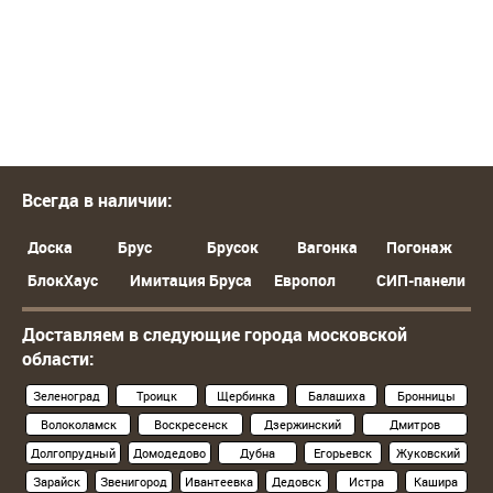
Всегда в наличии:
Доска
Брус
Брусок
Вагонка
Погонаж
БлокХаус
Имитация Бруса
Европол
СИП-панели
Доставляем в следующие города московской
области:
Зеленоград
Троицк
Щербинка
Балашиха
Бронницы
Волоколамск
Воскресенск
Дзержинский
Дмитров
Долгопрудный
Домодедово
Дубна
Егорьевск
Жуковский
Зарайск
Звенигород
Ивантеевка
Дедовск
Истра
Кашира