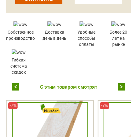
Собственное
Доставка
Удобные
Более 20
производство
день в день
способы
лет на
оплаты
рынке
Гибкая
система
скидок
С этим товаром смотрят
-7%
-7%