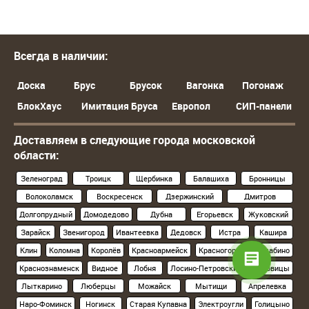
Всегда в наличии:
Доска
Брус
Брусок
Вагонка
Погонаж
БлокХаус
Имитация Бруса
Европол
СИП-панели
Доставляем в следующие города московской
области:
Зеленоград
Троицк
Щербинка
Балашиха
Бронницы
Волоколамск
Воскресенск
Дзержинский
Дмитров
Долгопрудный
Домодедово
Дубна
Егорьевск
Жуковский
Зарайск
Звенигород
Ивантеевка
Дедовск
Истра
Кашира
Клин
Коломна
Королёв
Красноармейск
Красногорск
Нахабино
Краснознаменск
Видное
Лобня
Лосино-Петровский
Луховицы
Лыткарино
Люберцы
Можайск
Мытищи
Апрелевка
Наро-Фоминск
Ногинск
Старая Купавна
Электроугли
Голицыно