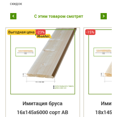
скидок
С этим товаром смотрят
Выгодная цена
-23%
-15%
Имитация бруса
Имита
16х145х6000 сорт АВ
18х145х6