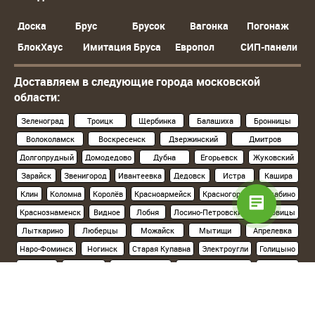
Доска
Брус
Брусок
Вагонка
Погонаж
БлокХаус
Имитация Бруса
Европол
СИП-панели
Доставляем в следующие города московской
области:
Зеленоград
Троицк
Щербинка
Балашиха
Бронницы
Волоколамск
Воскресенск
Дзержинский
Дмитров
Долгопрудный
Домодедово
Дубна
Егорьевск
Жуковский
Зарайск
Звенигород
Ивантеевка
Дедовск
Истра
Кашира
Клин
Коломна
Королёв
Красноармейск
Красногорск
Нахабино
Краснознаменск
Видное
Лобня
Лосино-Петровский
Луховицы
Лыткарино
Люберцы
Можайск
Мытищи
Апрелевка
Наро-Фоминск
Ногинск
Старая Купавна
Электроугли
Голицыно
Кубинка
Одинцово
Орехово-Зуево
Павловский Посад
Подольск
Климовск
Протвино
Пушкино
Пущино
Раменское
Реутов
Руза
Сергиев Посад
Хотьково
Серпухов
Солнечногорск