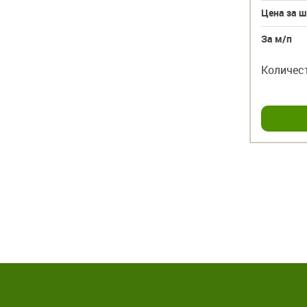
Цена за ш
За м/п
Количес