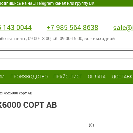
. Подпишись на наш
Telegram канал
или
группу ВК
5 143 0044
+7 985 564 8638
sale@i
оты: пн-пт‚ 09.00-18.00, сб: 09:00-15:00, вс - выходной
ИИ
ПРОИЗВОДСТВО
ПРАЙС-ЛИСТ
ОПЛАТА
ДОСТАВК
х145х6000 сорт АВ
6000 СОРТ АВ
(0)