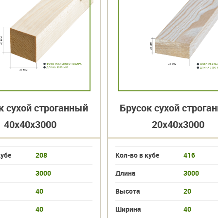
к сухой строганный
Брусок сухой строга
40х40х3000
20х40х3000
кубе
208
Кол-во в кубе
416
3000
Длина
3000
40
Высота
20
40
Ширина
40