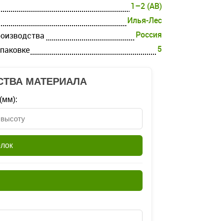
1–2 (AB)
Илья-Лес
Россия
роизводства
5
упаковке
СТВА МАТЕРИАЛА
(мм):
олок