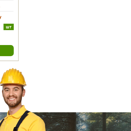
.
у
шт