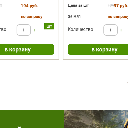
т
194 руб.
Цена за шт
104
97 руб
по запросу
За м/п
по запрос
шт
тво
–
+
Количество
–
+