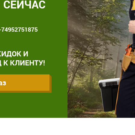
 СЕЙЧАС
+74952751875
КИДОК И
 К КЛИЕНТУ!
аз