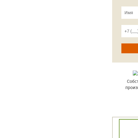
Собс
произ