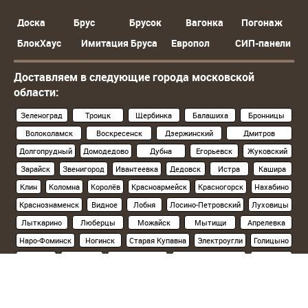
Доска
Брус
Брусок
Вагонка
Погонаж
БлокХаус
Имитация Бруса
Европол
СИП-панели
Доставляем в следующие города московской
области:
Зеленоград
Троицк
Щербинка
Балашиха
Бронницы
Волоколамск
Воскресенск
Дзержинский
Дмитров
Долгопрудный
Домодедово
Дубна
Егорьевск
Жуковский
Зарайск
Звенигород
Ивантеевка
Дедовск
Истра
Кашира
Клин
Коломна
Королёв
Красноармейск
Красногорск
Нахабино
Краснознаменск
Видное
Лобня
Лосино-Петровский
Луховицы
Лыткарино
Люберцы
Можайск
Мытищи
Апрелевка
Наро-Фоминск
Ногинск
Старая Купавна
Электроугли
Голицыно
Кубинка
Одинцово
Орехово-Зуево
Павловский Посад
Подольск
Климовск
Протвино
Пушкино
Пущино
Раменское
Реутов
Руза
Сергиев Посад
Хотьково
Серпухов
Солнечногорск