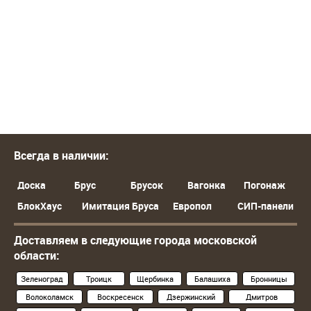
Всегда в наличии:
Доска
Брус
Брусок
Вагонка
Погонаж
БлокХаус
Имитация Бруса
Европол
СИП-панели
Доставляем в следующие города московской
области:
Зеленоград
Троицк
Щербинка
Балашиха
Бронницы
Волоколамск
Воскресенск
Дзержинский
Дмитров