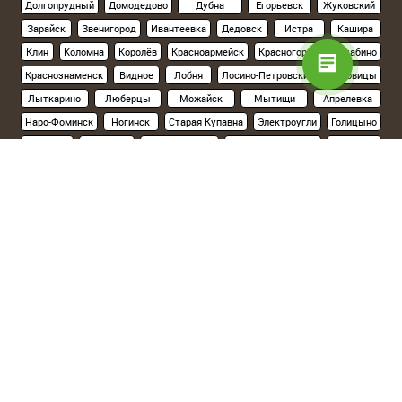
Долгопрудный
Домодедово
Дубна
Егорьевск
Жуковский
Зарайск
Звенигород
Ивантеевка
Дедовск
Истра
Кашира
Клин
Коломна
Королёв
Красноармейск
Красногорск
Нахабино
Краснознаменск
Видное
Лобня
Лосино-Петровский
Луховицы
Лыткарино
Люберцы
Можайск
Мытищи
Апрелевка
Наро-Фоминск
Ногинск
Старая Купавна
Электроугли
Голицыно
Кубинка
Одинцово
Орехово-Зуево
Павловский Посад
Подольск
Климовск
Протвино
Пушкино
Пущино
Раменское
Реутов
Руза
Сергиев Посад
Хотьково
Серпухов
Солнечногорск
Ступино
Фрязино
Химки
Черноголовка
Чехов
Шатура
Щелково
Электросталь
Склад на севере Москвы