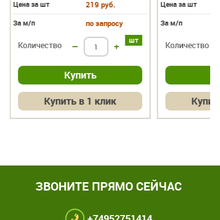
Цена за шт
219 руб.
Цена за шт
За м/п
по запросу
За м/п
шт
Количество
–
+
Количество
Купить в 1 клик
Купит
ЗВОНИТЕ ПРЯМО СЕЙЧАС
+74952751414