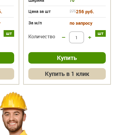
Ширина
70
Ширин
.
Цена за шт
275
256 руб.
Цена з
у
За м/п
по запросу
За м/п
шт
шт
Количество
–
+
Колич
Купить в 1 клик