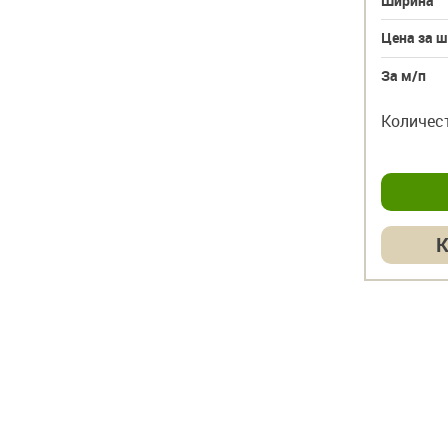
Ширина
40
Ширина
Цена за шт
158
146 руб.
Цена за ш
За м/п
по запросу
За м/п
шт
шт
Количество
–
+
Количес
Купить в 1 клик
К