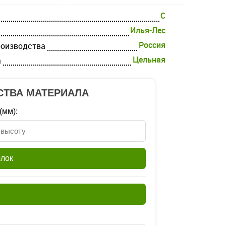
C
Илья-Лес
Россия
роизводства
Цельная
а
СТВА МАТЕРИАЛА
(мм):
олок