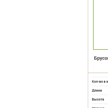
ый
Брусок сухой строганный
Брусо
30х40х3000
Кол-во в кубе
277
Кол-во в 
Длина
3000
Длина
Высота
30
Высота