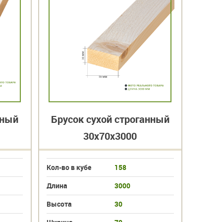
нный
Брусок сухой строганный
Бру
30х70х3000
Кол-во в кубе
158
Кол-во 
Длина
3000
Длина
Высота
30
Высот