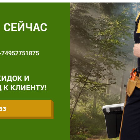
 СЕЙЧАС
+74952751875
КИДОК И
 К КЛИЕНТУ!
аз