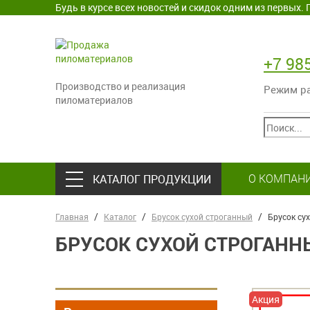
Будь в курсе всех новостей и скидок одним из первых
+7 98
Производство и реализация
Режим раб
пиломатериалов
О КОМПАН
КАТАЛОГ ПРОДУКЦИИ
Главная
Каталог
Брусок сухой строганный
Брусок су
БРУСОК СУХОЙ СТРОГАННЫ
Акция