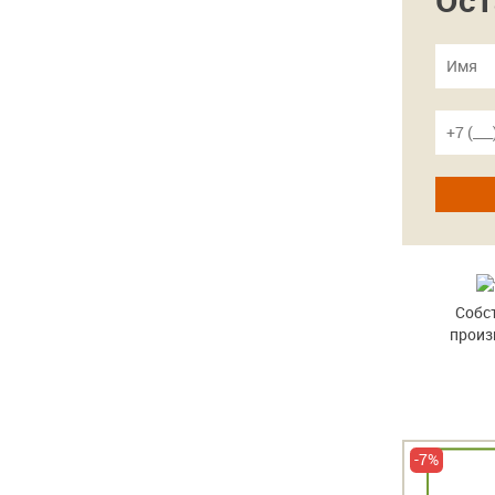
Собс
произ
Экспресс доставка
-8%
-7%