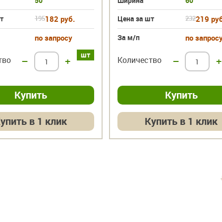
50
Ширина
60
т
195
182 руб.
Цена за шт
232
219 руб
по запросу
За м/п
по запрос
шт
тво
–
+
Количество
–
+
упить в 1 клик
Купить в 1 клик