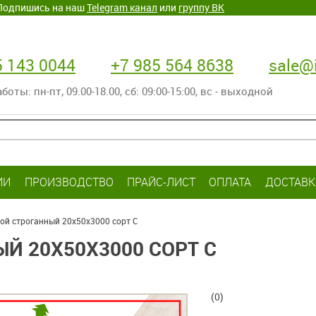
. Подпишись на наш
Telegram канал
или
группу ВК
5 143 0044
+7 985 564 8638
sale@i
оты: пн-пт‚ 09.00-18.00, сб: 09:00-15:00, вс - выходной
ИИ
ПРОИЗВОДСТВО
ПРАЙС-ЛИСТ
ОПЛАТА
ДОСТАВК
хой строганный 20х50х3000 сорт С
Й 20Х50Х3000 СОРТ С
(0)