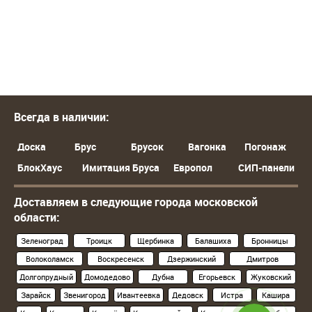
Всегда в наличии:
Доска
Брус
Брусок
Вагонка
Погонаж
БлокХаус
Имитация Бруса
Европол
СИП-панели
Доставляем в следующие города московской
области:
Зеленоград
Троицк
Щербинка
Балашиха
Бронницы
Волоколамск
Воскресенск
Дзержинский
Дмитров
Долгопрудный
Домодедово
Дубна
Егорьевск
Жуковский
Зарайск
Звенигород
Ивантеевка
Дедовск
Истра
Кашира