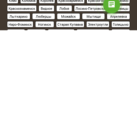
Клин
Коломна
Королёв
Красноармейск
Красногорск
Нахабино
Краснознаменск
Видное
Лобня
Лосино-Петровский
Луховицы
Лыткарино
Люберцы
Можайск
Мытищи
Апрелевка
Наро-Фоминск
Ногинск
Старая Купавна
Электроугли
Голицыно
Кубинка
Одинцово
Орехово-Зуево
Павловский Посад
Подольск
Климовск
Протвино
Пушкино
Пущино
Раменское
Реутов
Руза
Сергиев Посад
Хотьково
Серпухов
Солнечногорск
Ступино
Фрязино
Химки
Черноголовка
Чехов
Шатура
Щелково
Электросталь
Склад на севере Москвы
(Ленинградское шоссе, 15км от МКАД):
Солнечногорский р-н, д.Поярково,ул.Клушинская, 5а