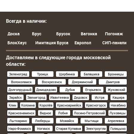
Всегда в наличии:
Доска
Брус
Брусок
Вагонка
Погонаж
БлокХаус
Имитация Бруса
Европол
СИП-панели
Доставляем в следующие города московской
области:
Зеленоград
Троицк
Щербинка
Балашиха
Бронницы
Волоколамск
Воскресенск
Дзержинский
Дмитров
Долгопрудный
Домодедово
Дубна
Егорьевск
Жуковский
Зарайск
Звенигород
Ивантеевка
Дедовск
Истра
Кашира
Клин
Коломна
Королёв
Красноармейск
Красногорск
Нахабино
Краснознаменск
Видное
Лобня
Лосино-Петровский
Луховицы
Лыткарино
Люберцы
Можайск
Мытищи
Апрелевка
Наро-Фоминск
Ногинск
Старая Купавна
Электроугли
Голицыно