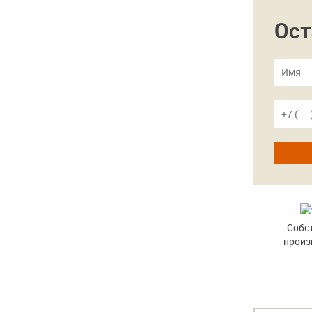
Ост
Собс
произ