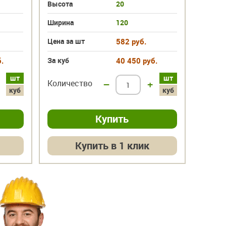
Высота
20
Высот
Ширина
120
Ширин
Цена за шт
582 руб.
Цена з
.
За куб
40 450 руб.
За куб
шт
шт
Количество
–
+
Колич
куб
куб
Купить в 1 клик