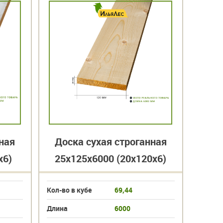
-34%
ная
Доска сухая строганная
Дос
х6)
25х125х6000 (20х120х6)
25х
Кол-во в кубе
69,44
Кол-во 
Длина
6000
Длина