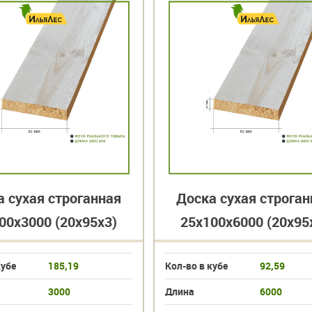
а сухая строганная
Доска сухая строган
00х3000 (20х95х3)
25х100х6000 (20х95
кубе
185,19
Кол-во в кубе
92,59
3000
Длина
6000