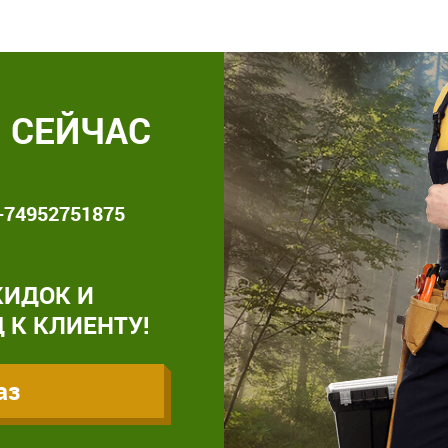
 СЕЙЧАС
+74952751875
КИДОК И
 К КЛИЕНТУ!
аз