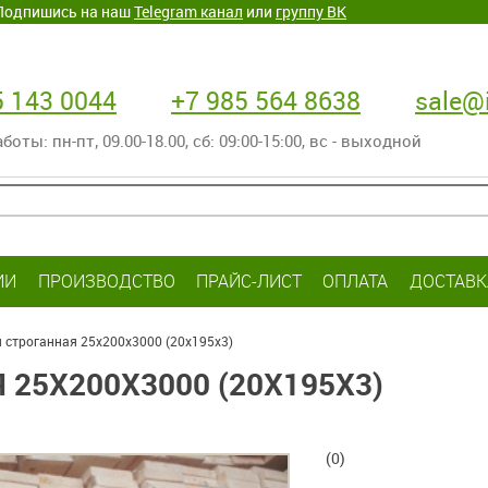
. Подпишись на наш
Telegram канал
или
группу ВК
5 143 0044
+7 985 564 8638
sale@i
оты: пн-пт‚ 09.00-18.00, сб: 09:00-15:00, вс - выходной
ИИ
ПРОИЗВОДСТВО
ПРАЙС-ЛИСТ
ОПЛАТА
ДОСТАВК
я строганная 25х200х3000 (20х195х3)
25Х200Х3000 (20Х195Х3)
(0)