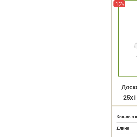
-15%
Доск
25х1
Кол-во в 
Длина