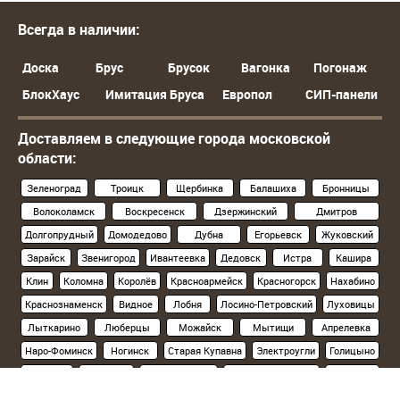
Всегда в наличии:
Доска
Брус
Брусок
Вагонка
Погонаж
БлокХаус
Имитация Бруса
Европол
СИП-панели
Доставляем в следующие города московской
области:
Зеленоград
Троицк
Щербинка
Балашиха
Бронницы
Волоколамск
Воскресенск
Дзержинский
Дмитров
Долгопрудный
Домодедово
Дубна
Егорьевск
Жуковский
Зарайск
Звенигород
Ивантеевка
Дедовск
Истра
Кашира
Клин
Коломна
Королёв
Красноармейск
Красногорск
Нахабино
Краснознаменск
Видное
Лобня
Лосино-Петровский
Луховицы
Лыткарино
Люберцы
Можайск
Мытищи
Апрелевка
Наро-Фоминск
Ногинск
Старая Купавна
Электроугли
Голицыно
Кубинка
Одинцово
Орехово-Зуево
Павловский Посад
Подольск
Климовск
Протвино
Пушкино
Пущино
Раменское
Реутов