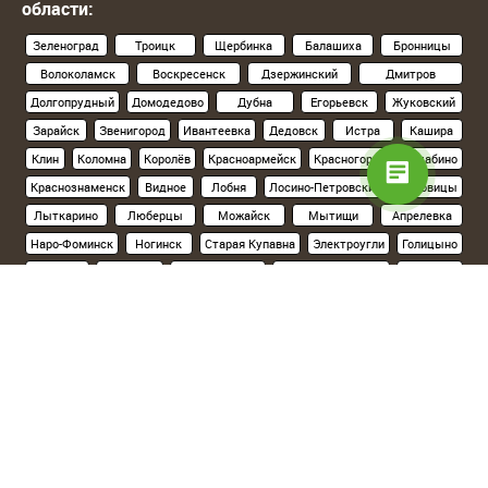
области:
Зеленоград
Троицк
Щербинка
Балашиха
Бронницы
Волоколамск
Воскресенск
Дзержинский
Дмитров
Долгопрудный
Домодедово
Дубна
Егорьевск
Жуковский
Зарайск
Звенигород
Ивантеевка
Дедовск
Истра
Кашира
Клин
Коломна
Королёв
Красноармейск
Красногорск
Нахабино
Краснознаменск
Видное
Лобня
Лосино-Петровский
Луховицы
Лыткарино
Люберцы
Можайск
Мытищи
Апрелевка
Наро-Фоминск
Ногинск
Старая Купавна
Электроугли
Голицыно
Кубинка
Одинцово
Орехово-Зуево
Павловский Посад
Подольск
Климовск
Протвино
Пушкино
Пущино
Раменское
Реутов
Руза
Сергиев Посад
Хотьково
Серпухов
Солнечногорск
Ступино
Фрязино
Химки
Черноголовка
Чехов
Шатура
Щелково
Электросталь