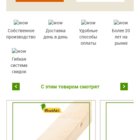
Собственное
Доставка
Удобные
Более 20
производство
день в день
способы
лет на
оплаты
рынке
Гибкая
система
скидок
С этим товаром смотрят