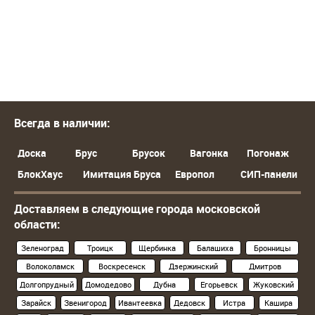
Всегда в наличии:
Доска
Брус
Брусок
Вагонка
Погонаж
БлокХаус
Имитация Бруса
Европол
СИП-панели
Доставляем в следующие города московской
области:
Зеленоград
Троицк
Щербинка
Балашиха
Бронницы
Волоколамск
Воскресенск
Дзержинский
Дмитров
Долгопрудный
Домодедово
Дубна
Егорьевск
Жуковский
Зарайск
Звенигород
Ивантеевка
Дедовск
Истра
Кашира