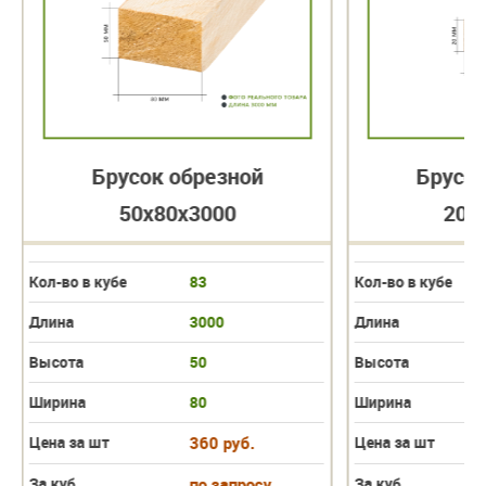
Брусок обрезной
Брусок
50х80х3000
20х
Кол-во в кубе
83
Кол-во в кубе
Длина
3000
Длина
Высота
50
Высота
Ширина
80
Ширина
Цена за шт
360 руб.
Цена за шт
За куб
по запросу
За куб