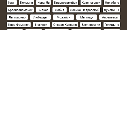
Клин
Коломна
Королёв
Красноармейск
Красногорск
Нахабино
Краснознаменск
Видное
Лобня
Лосино-Петровский
Луховицы
Лыткарино
Люберцы
Можайск
Мытищи
Апрелевка
Наро-Фоминск
Ногинск
Старая Купавна
Электроугли
Голицыно
Кубинка
Одинцово
Орехово-Зуево
Павловский Посад
Подольск
Климовск
Протвино
Пушкино
Пущино
Раменское
Реутов
Руза
Сергиев Посад
Хотьково
Серпухов
Солнечногорск
Ступино
Фрязино
Химки
Черноголовка
Чехов
Шатура
Щелково
Электросталь
Склад на севере Москвы
(Ленинградское шоссе, 15км от МКАД):
Солнечногорский р-н, д.Поярково,ул.Клушинская, 5а