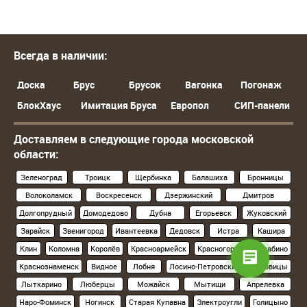
Всегда в наличии:
Доска
Брус
Брусок
Вагонка
Погонаж
БлокХаус
Имитация Бруса
Европол
СИП-панели
Доставляем в следующие города московской
области:
Зеленоград
Троицк
Щербинка
Балашиха
Бронницы
Волоколамск
Воскресенск
Дзержинский
Дмитров
Долгопрудный
Домодедово
Дубна
Егорьевск
Жуковский
Зарайск
Звенигород
Ивантеевка
Дедовск
Истра
Кашира
Клин
Коломна
Королёв
Красноармейск
Красногорск
Нахабино
Краснознаменск
Видное
Лобня
Лосино-Петровский
Луховицы
Лыткарино
Люберцы
Можайск
Мытищи
Апрелевка
Наро-Фоминск
Ногинск
Старая Купавна
Электроугли
Голицыно