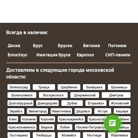
Всегда в наличии:
Доска
Брус
Брусок
Вагонка
Погонаж
БлокХаус
Имитация Бруса
Европол
СИП-панели
Доставляем в следующие города московской
области:
Зеленоград
Троицк
Щербинка
Балашиха
Бронницы
Волоколамск
Воскресенск
Дзержинский
Дмитров
Долгопрудный
Домодедово
Дубна
Егорьевск
Жуковский
Зарайск
Звенигород
Ивантеевка
Дедовск
Истра
Кашира
Клин
Коломна
Королёв
Красноармейск
Красногорск
Нахабино
Краснознаменск
Видное
Лобня
Лосино-Петровский
Луховицы
Лыткарино
Люберцы
Можайск
Мытищи
Апрелевка