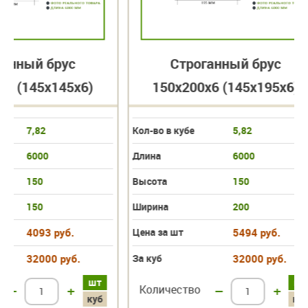
Строганный брус 80х100х6
Строганный
(75х95х6)
(75
Кол-во в кубе
22,84
Кол-во в кубе
Длина
6000
Длина
Высота
80
Высота
Ширина
100
Ширина
Цена за шт
1401 руб.
Цена за шт
За куб
32000 руб.
За куб
шт
Количество
–
+
Количество
куб