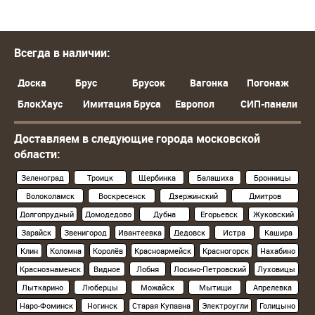
Всегда в наличии:
Доска
Брус
Брусок
Вагонка
Погонаж
БлокХаус
Имитация Бруса
Европол
СИП-панели
Доставляем в следующие города московской
области:
Зеленоград
Троицк
Щербинка
Балашиха
Бронницы
Волоколамск
Воскресенск
Дзержинский
Дмитров
Долгопрудный
Домодедово
Дубна
Егорьевск
Жуковский
Зарайск
Звенигород
Ивантеевка
Дедовск
Истра
Кашира
Клин
Коломна
Королёв
Красноармейск
Красногорск
Нахабино
Краснознаменск
Видное
Лобня
Лосино-Петровский
Луховицы
Лыткарино
Люберцы
Можайск
Мытищи
Апрелевка
Наро-Фоминск
Ногинск
Старая Купавна
Электроугли
Голицыно