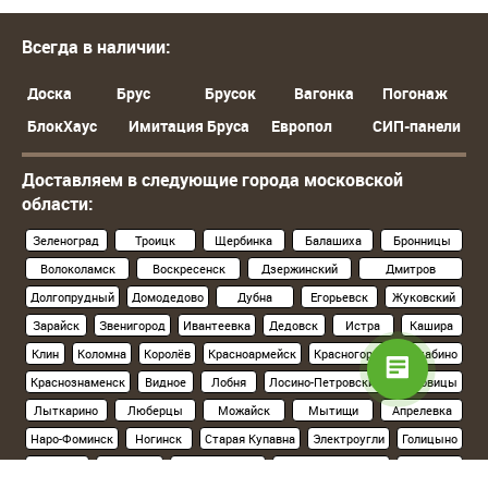
Всегда в наличии:
Доска
Брус
Брусок
Вагонка
Погонаж
БлокХаус
Имитация Бруса
Европол
СИП-панели
Доставляем в следующие города московской
области:
Зеленоград
Троицк
Щербинка
Балашиха
Бронницы
Волоколамск
Воскресенск
Дзержинский
Дмитров
Долгопрудный
Домодедово
Дубна
Егорьевск
Жуковский
Зарайск
Звенигород
Ивантеевка
Дедовск
Истра
Кашира
Клин
Коломна
Королёв
Красноармейск
Красногорск
Нахабино
Краснознаменск
Видное
Лобня
Лосино-Петровский
Луховицы
Лыткарино
Люберцы
Можайск
Мытищи
Апрелевка
Наро-Фоминск
Ногинск
Старая Купавна
Электроугли
Голицыно
Кубинка
Одинцово
Орехово-Зуево
Павловский Посад
Подольск