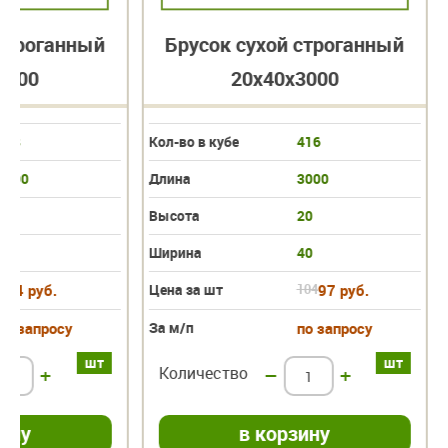
 строганный
Брусок сухой строганный
3000
20х40х3000
208
Кол-во в кубе
416
3000
Длина
3000
40
Высота
20
40
Ширина
40
194 руб.
Цена за шт
104
97 руб.
по запросу
За м/п
по запросу
шт
шт
+
Количество
–
+