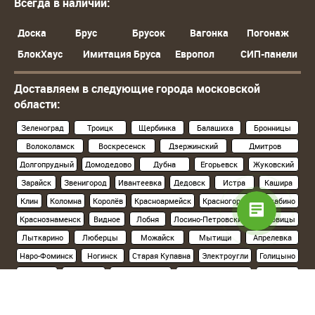
Всегда в наличии:
Доска
Брус
Брусок
Вагонка
Погонаж
БлокХаус
Имитация Бруса
Европол
СИП-панели
Доставляем в следующие города московской
области:
Зеленоград
Троицк
Щербинка
Балашиха
Бронницы
Волоколамск
Воскресенск
Дзержинский
Дмитров
Долгопрудный
Домодедово
Дубна
Егорьевск
Жуковский
Зарайск
Звенигород
Ивантеевка
Дедовск
Истра
Кашира
Клин
Коломна
Королёв
Красноармейск
Красногорск
Нахабино
Краснознаменск
Видное
Лобня
Лосино-Петровский
Луховицы
Лыткарино
Люберцы
Можайск
Мытищи
Апрелевка
Наро-Фоминск
Ногинск
Старая Купавна
Электроугли
Голицыно
Кубинка
Одинцово
Орехово-Зуево
Павловский Посад
Подольск
Климовск
Протвино
Пушкино
Пущино
Раменское
Реутов
Руза
Сергиев Посад
Хотьково
Серпухов
Солнечногорск